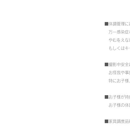
■体調管理に
万一感染症
やむをえな
もしくはキャ
■撮影中安全
お怪我や事故
特にお子様、
■お子様が持
お子様の体調
■家具調度品