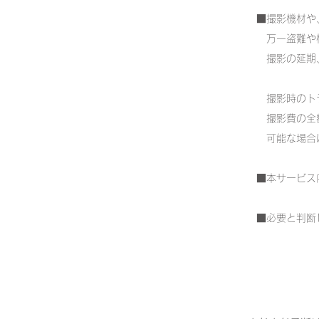
■撮影機材や
万一盗難や
撮影の延期、
撮影時のトラ
撮影費の全
可能な場合は
■本サービス
■必要と判断