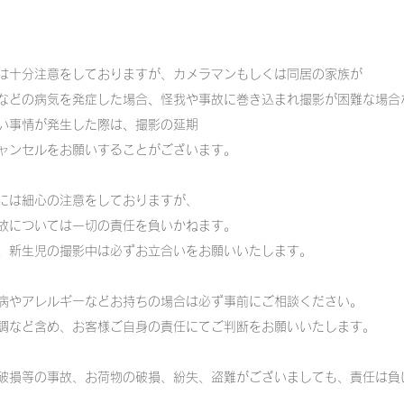
は十分注意をしておりますが、カメラマンもしくは同居の家族が
などの病気を発症した場合
、
怪我や事故に巻き込まれ撮影が困難な場合
い事情が発生した際は
、
撮影の延期
ンセルをお願いすることがございます。
には細心の注意をしておりますが、
については一切の責任を負いかねます。
新生児の撮影中は必ずお立合いをお願いいたします。
病やアレルギーなどお持ちの場合は必ず事前にご相談ください。
など含め、お客様ご自身の責任にてご判断をお願いいたします。
破損等の事故、お荷物の破損、紛失、盗難がございましても、責任は負