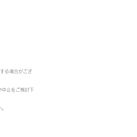
いする場合がござ
や中止をご検討下
い。