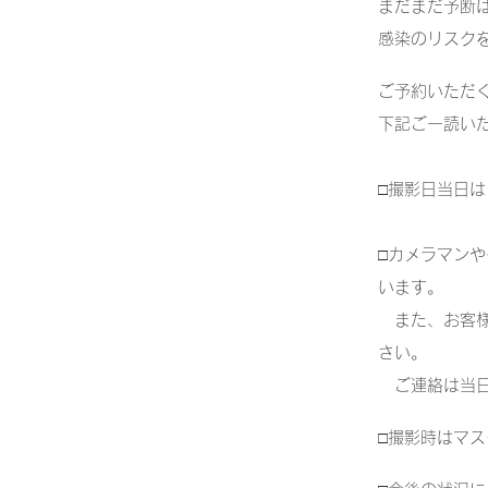
まだまだ予断
感染のリスク
ご予約いただ
下記ご一読い
□撮影日当日
□カメラマン
います。
また、お客様
さい。
ご連絡は当日
□撮影時はマ